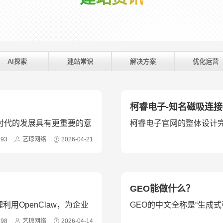
AI探索
建站常识
解决方案
优化运营
柯睿电子-知名磁吸连
I时代的发展具有更重要的意
柯睿电子官网的整体设计
接器的特性、优势。
193
艺琼网络
2026-04-21
GEO能做什么？
用OpenClaw，为企业
GEO的中文全称是“生成
上就是...
198
艺琼网络
2026-04-14