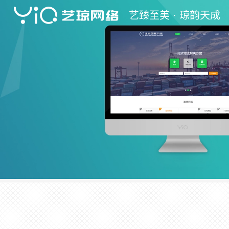
艺
臻至美 ·
琼
韵天成