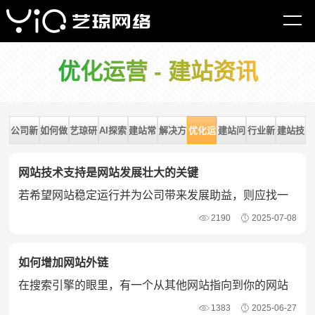
网站首页
建站资讯
优化运营
优化运营 - 建站资讯
公司新
如何做
艺琼研
AI探索
建站常
解决方
优化运
建站问
行业新
建站技
闻
网站
究
识
案
营
题
闻
术
网站技术支持是网站发展壮大的关键
若希望网站稳定运行并为公司带来发展助益，则应找一
家建站服务完善的网络公司建设网站，并由他们负责网
2190
2025-07-08
站技术支持工作。
如何增加网站外链
在搜索引擎的眼里，有一个从其他网站指向到你的网站
的链接，被视为是一种投票或声明。
1383
2025-06-27