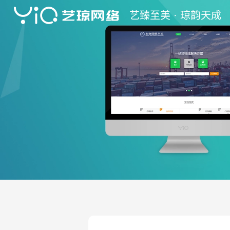
艺
臻至美 ·
琼
韵天成