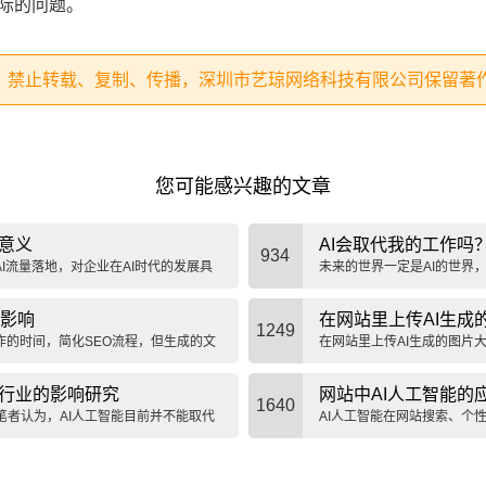
实际的问题。
，禁止转载、复制、传播，深圳市艺琼网络科技有限公司保留著
您可能感兴趣的文章
和意义
AI会取代我的工作吗
934
AI流量落地，对企业在AI时代的发展具
未来的世界一定是AI的世界
AI、学习AI、利用AI才是在
的影响
在网站里上传AI生成
1249
作的时间，简化SEO流程，但生成的文
在网站里上传AI生成的图片
权，可以放心使用。
设行业的影响研究
网站中AI人工智能的
1640
笔者认为，AI人工智能目前并不能取代
AI人工智能在网站搜索、个
应用前景广阔，能够提升用