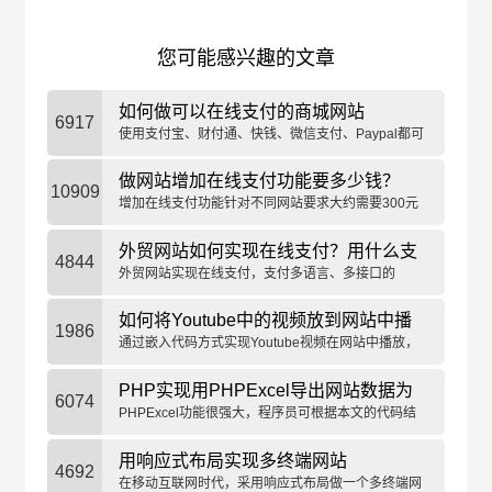
您可能感兴趣的文章
如何做可以在线支付的商城网站
6917
使用支付宝、财付通、快钱、微信支付、Paypal都可
以实现商城网站的在线支付功能。
做网站增加在线支付功能要多少钱？
10909
增加在线支付功能针对不同网站要求大约需要300元
到1000元左右。
外贸网站如何实现在线支付？用什么支
4844
付平台？
外贸网站实现在线支付，支付多语言、多接口的
Paypal支付平台是首选。
如何将Youtube中的视频放到网站中播
1986
放？通过嵌入代码实现
通过嵌入代码方式实现Youtube视频在网站中播放，
不占网站空间和带宽，十分方便。
PHP实现用PHPExcel导出网站数据为
6074
Excel表
PHPExcel功能很强大，程序员可根据本文的代码结
合自己的业务逻辑进行修改。
用响应式布局实现多终端网站
4692
在移动互联网时代，采用响应式布局做一个多终端网