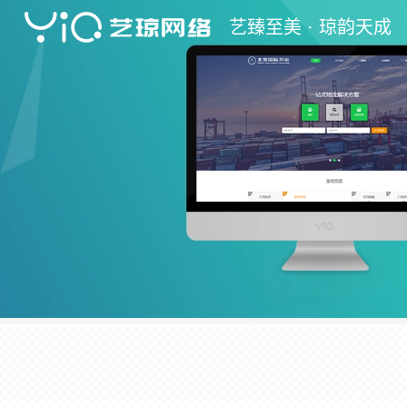
艺
臻至美 ·
琼
韵天成