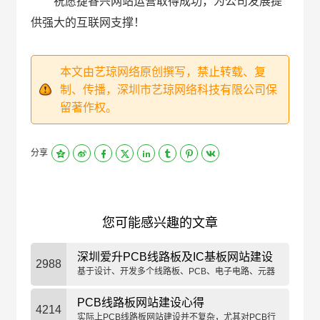
祝愿捷睿兴网站运营取得成功，为公司发展提
供强大的互联网支撑！
本文由艺琼网络原创撰写，禁止转载、复
制、传播，深圳市艺琼网络科技有限公司保
留著作权。
分享
您可能感兴趣的文章
深圳爱升PCB线路板及IC基板网站建设
2988
项目完成
基于设计、开发多个线路板、PCB、电子电路、元器
件网站的经验，在爱升官网的设计上，迎合了PCB行
业的产品特性，全站采用绿色、深蓝色为主调色，大
PCB线路板网站建设心得
4214
量引入线路纹理元素，给访问者打开网站的第一感留
实际上PCB线路板网站建设并不复杂，尤其对PCB行