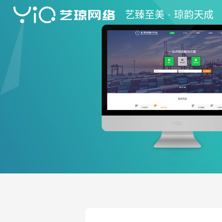
艺
臻至美 ·
琼
韵天成