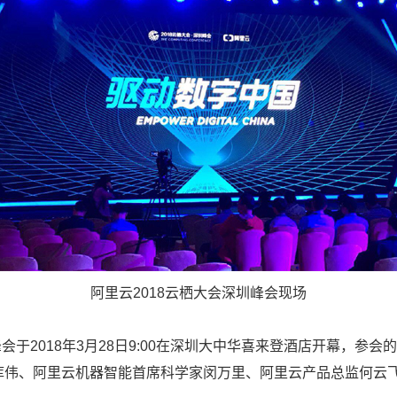
阿里云2018云栖大会深圳峰会现场
于2018年3月28日9:00在深圳大中华喜来登酒店开幕，参
理库伟、阿里云机器智能首席科学家闵万里、阿里云产品总监何云