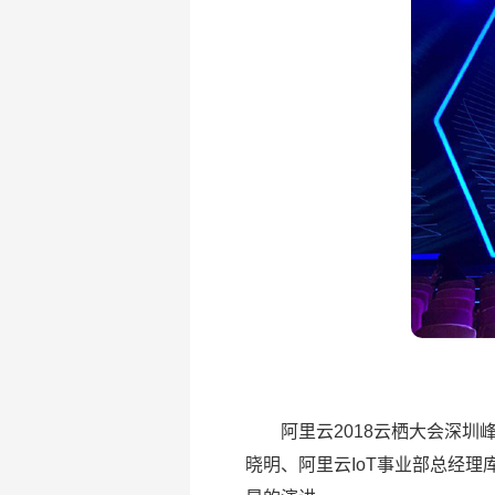
阿里云2018云栖大会深圳峰会
晓明、阿里云IoT事业部总经