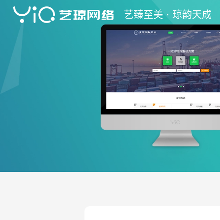
艺
臻至美 ·
琼
韵天成