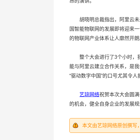
昂的演讲。
胡晓明总裁指出，阿里云未来
国智能物联网的发展即将迎来一
的物联网产业体系让人廓然开朗
整个大会进行了3个小时，我
能与阿里云建立合作关系，是我
“驱动数字中国”的口号尤其令
艺琼网络
祝贺本次大会圆满
的机会，健全自身企业的发展规
本文由艺琼网络原创撰写