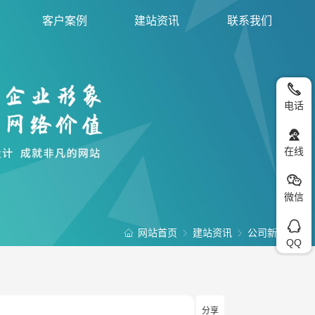
客户案例
建站资讯
联系我们
电话
在线
微信
网站首页
建站资讯
公司新闻
QQ
分享