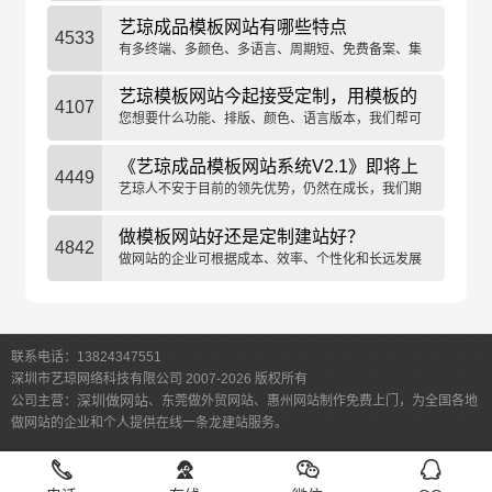
可以使模板网站带来的负面效果几乎可以忽略不计。
艺琼成品模板网站有哪些特点
4533
有多终端、多颜色、多语言、周期短、免费备案、集
网络营销、免费技术维护等特点。
艺琼模板网站今起接受定制，用模板的
4107
价，做定制的网站
您想要什么功能、排版、颜色、语言版本，我们帮可
以帮您量身定制建设。
《艺琼成品模板网站系统V2.1》即将上
4449
线
艺琼人不安于目前的领先优势，仍然在成长，我们期
望为用户提供更佳的网络体验。
做模板网站好还是定制建站好？
4842
做网站的企业可根据成本、效率、个性化和长远发展
等方面综合考虑选择。
联系电话：13824347551
深圳市艺琼网络科技有限公司 2007-2026 版权所有
深圳做网站
公司主营：
、东莞做外贸网站、惠州网站制作免费上门，为全国各地
做网站的企业和个人提供在线一条龙建站服务。