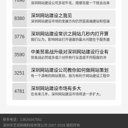
7898
深圳网站建设公司多如牛毛，随便百度一下就会出来
很多。
深圳网站建设之我见
8360
深圳网站建设市场的发展方向仍然是高端建站和低端
建站。
深圳网站建设常识之网站几秒内打开算
3776
快
我们认为，影响网站打开速度的最大问题在于服务器
的性能，比如带宽。
中美贸易战升级对深圳网站建设行业有
3590
何影响
贸易战必然或多或少对所有行业造成不同程度的冲
击，只是影响的大小不同而已。
深圳网站建设公司教你如何做网站策划
3251
有一个清晰的网站策划，极为有利于网站建设工程中
的设计和开发工作。
深圳网站建设市场有多大
4781
在未来几年，深圳网站建设市场将进一步扩大。
联系电话：13824347551
深圳市艺琼网络科技有限公司 2007-2026 版权所有