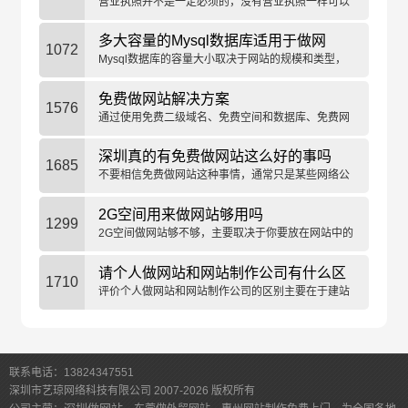
营业执照并不是一定必须的，没有营业执照一样可以
做网站。
多大容量的Mysql数据库适用于做网
1072
站？
Mysql数据库的容量大小取决于网站的规模和类型，
从几GB到TB级别不等，合理规划数据库容量是保障
网站稳定运行的关键。
免费做网站解决方案
1576
通过使用免费二级域名、免费空间和数据库、免费网
站程序并进行适当的配置，可以实现免费做网站。
深圳真的有免费做网站这么好的事吗
1685
不要相信免费做网站这种事情，通常只是某些网络公
司的噱头，采用正规建站方案和建站流程才是正途。
2G空间用来做网站够用吗
1299
2G空间做网站够不够，主要取决于你要放在网站中的
内容的多少。更要考虑空间的带宽及稳定性等因素。
请个人做网站和网站制作公司有什么区
1710
别
评价个人做网站和网站制作公司的区别主要在于建站
技术水平、建站服务水平、网站技术维护等维度来进
行分析和考虑。
联系电话：13824347551
深圳市艺琼网络科技有限公司 2007-2026 版权所有