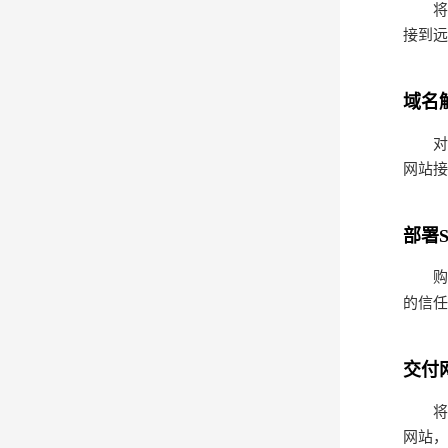
将已
接到
域名
对域名
网站
部署
购买、
的信
交付
将网
网站