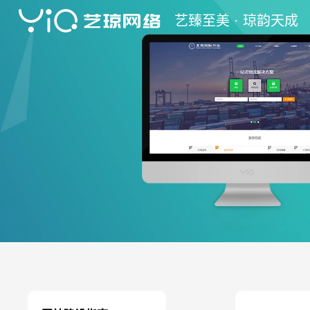
艺
臻至美 ·
琼
韵天成