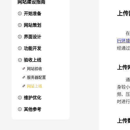
网站建设指南
上传
开始准备
网站建设简介
网站策划
网站起名
在您
建站需求
界面设计
挑选域名
行环
建站方式
准备资料
经通
功能开发
选择空间
建站方案
效果图
网站备案
编码与动效
验收上线
签订合同
首页设计
常见功能
上传
网站验收
内页设计
数据库设计
服务器配置
通过
程序功能
网站上线
身较小
网站优化
频、
维护优化
时进
网站维护
其他参考
二次开发
常用工具
上传